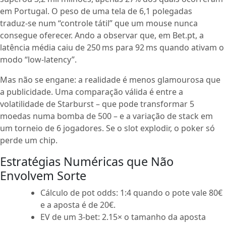
em Portugal. O peso de uma tela de 6,1 polegadas
traduz‑se num “controle tátil” que um mouse nunca
consegue oferecer. Ando a observar que, em Bet.pt, a
latência média caiu de 250 ms para 92 ms quando ativam o
modo “low‑latency”.
Mas não se engane: a realidade é menos glamourosa que
a publicidade. Uma comparação válida é entre a
volatilidade de Starburst – que pode transformar 5
moedas numa bomba de 500 – e a variação de stack em
um torneio de 6 jogadores. Se o slot explodir, o poker só
perde um chip.
Estratégias Numéricas que Não
Envolvem Sorte
Cálculo de pot odds: 1:4 quando o pote vale 80€
e a aposta é de 20€.
EV de um 3‑bet: 2.15× o tamanho da aposta