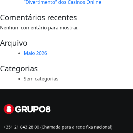
“Divertimento” dos Casinos Online
Comentários recentes
Nenhum comentário para mostrar.
Arquivo
Maio 2026
Categorias
Sem categorias
+351 21 843 28 00
(Chamada para a rede fixa nacional)