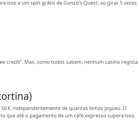
re isso a um spin grátis de Gonzo’s Quest; ao girar 5 vezes
ee credit”. Mas, como todos sabem, nenhum casino regista
ortina)
a 50 €, independentemente de quantas linhas jogues. O
no que até o pagamento de um café expresso supera isso.