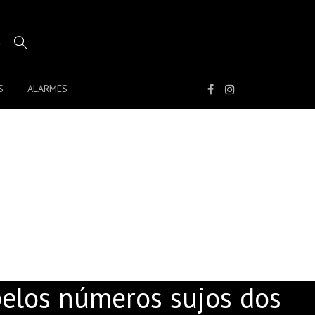
S
ALARMES
DESMASCARADO PELOS
NOS
pelos números sujos dos