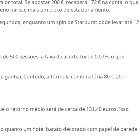
r total. Se apostar 200 €, receberá 172 € na conta, o que,
o keno parece mais um troco de estacionamento.
segundos, enquanto um spin de Starburst pode levar até 12
e 500 sessões, a taxa de acerto foi de 0,07%, o que
e ganhar. Contudo, a fórmula combinatória 80‑C‑20 =
ue o retorno médio será de cerca de 131,40 euros. Isso
azio quanto um hotel barato decorado com papel de parede