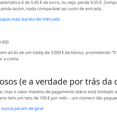
temática é de 0,45 € de lucro, ou seja, perde 9,55 €. Compa
ainda assim, nada comparável ao custo de entrada.
truque mais barato do mercado
0 000
em atrás de um lobby de 3 000 € de bônus, prometendo “fr
r a conta.
sos (e a verdade por trás da c
io, mas o valor máximo de pagamento diário está limitado 
Keno tem um teto de 100 € por mês – um número tão peque
e nunca param de girar