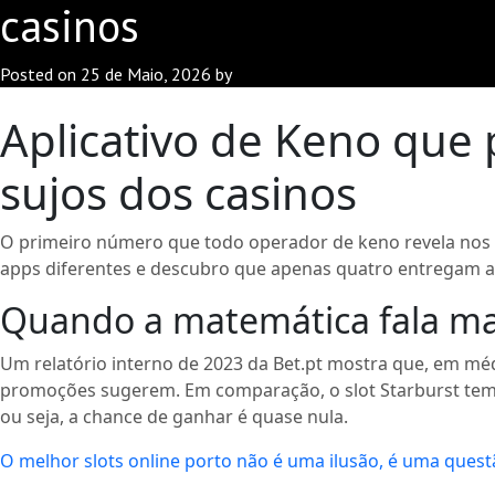
casinos
Posted on
25 de Maio, 2026
by
Aplicativo de Keno que
sujos dos casinos
O primeiro número que todo operador de keno revela nos t
apps diferentes e descubro que apenas quatro entregam al
Quando a matemática fala mai
Um relatório interno de 2023 da Bet.pt mostra que, em méd
promoções sugerem. Em comparação, o slot Starburst tem v
ou seja, a chance de ganhar é quase nula.
O melhor slots online porto não é uma ilusão, é uma quest