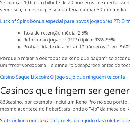
Se colocar 10 € num bilhete de 20 números, a expectativa ma
sem risco, a mesma pessoa poderia ganhar 3 € em média – 
Luck of Spins bónus especial para novos jogadores PT: O 
Taxa de retenção média: 2,5%
Retorno ao jogador (RTP) típico: 93%–95%
Probabilidade de acertar 10 números: 1 em 8 60
Porque a maioria dos “apps de keno que pagam” se escond
um “free” verdadeiro – o dinheiro desaparece antes de toca
Casino Saque Litecoin: O Jogo sujo que ninguém te conta
Casinos que fingem ser genero
888casino, por exemplo, inclui um Keno Pro no seu portfól
mesmo acontece no PokerStars, onde o “vip” da mesa de 
Slots online com cascading reels: o engodo das roletas qu