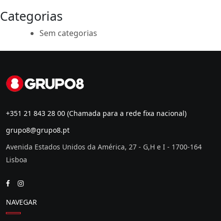
Categorias
Sem categorias
+351 21 843 28 00
(Chamada para a rede fixa nacional)
grupo8@grupo8.pt
Avenida Estados Unidos da América, 27 - G,H e I - 1700-164
Lisboa
NAVEGAR