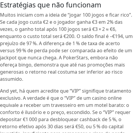
Estratégias que não funcionam
Muitos iniciam com a ideia de “jogar 100 jogos e ficar rico”.
Se cada jogo custa €2 e o jogador ganha €3 em 2% das
vezes, o ganho total após 100 jogos será €3 × 2 ≈ €6,
enquanto o custo total será €200. O saldo final é –€194, um
prejuízo de 97 %. A diferença de 1 % de taxa de acerto
versus 99 % de perda pode ser comparada ao efeito de um
jackpot que nunca chega. A PokerStars, embora não
ofereça bingo, demonstra que até nas promoções mais
generosas o retorno real costuma ser inferior ao risco
assumido.
And yet, há quem acredite que “VIP” signifique tratamento
exclusivo. A verdade é que o “VIP” de um casino online
equivale a receber um travesseiro em um motel barato: o
conforto é ilusório e o preço, escondido. Se o “VIP” requer
depositar €1 000 para desbloquear cashback de 5 %, o
retorno efetivo após 30 dias será €50, ou 5 % do capital