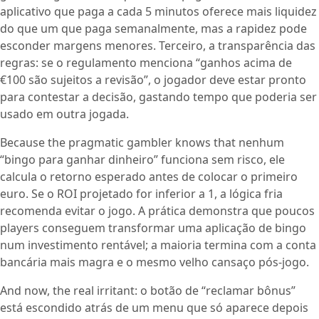
aplicativo que paga a cada 5 minutos oferece mais liquidez
do que um que paga semanalmente, mas a rapidez pode
esconder margens menores. Terceiro, a transparência das
regras: se o regulamento menciona “ganhos acima de
€100 são sujeitos a revisão”, o jogador deve estar pronto
para contestar a decisão, gastando tempo que poderia ser
usado em outra jogada.
Because the pragmatic gambler knows that nenhum
“bingo para ganhar dinheiro” funciona sem risco, ele
calcula o retorno esperado antes de colocar o primeiro
euro. Se o ROI projetado for inferior a 1, a lógica fria
recomenda evitar o jogo. A prática demonstra que poucos
players conseguem transformar uma aplicação de bingo
num investimento rentável; a maioria termina com a conta
bancária mais magra e o mesmo velho cansaço pós‑jogo.
And now, the real irritant: o botão de “reclamar bônus”
está escondido atrás de um menu que só aparece depois