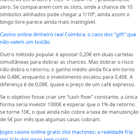
zero. Se compararem com as slots, onde a chance de 10
símbolos alinhados pode chegar a 1/10⁶, ainda assim o
bingo livre parece ainda mais inatingível.
Casino online dinheiro real Coimbra: o caos dos “gift” que
não valem um tostão
Outro método popular é apostar 0,20€ em duas cartelas
simultâneas para dobrar as chances. Mas dobrar o risco
não dobra o retorno; o ganho médio ainda fica em torno
de 0,48€, enquanto o investimento escalou para 0,40€. A
diferença é de 0,08€, quase o preço de um café expresso.
Se o objetivo fosse criar um “cash flow” constante, a única
forma seria investir 1000€ e esperar que o 1% de retorno
se torne 10€, o que ainda não cobre a taxa de manutenção
de 5€ por mês que algumas casas cobram.
Jogos casino online gratis slot machines: a realidade fria
por trás dos giros sem custo