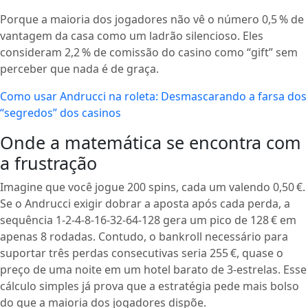
Porque a maioria dos jogadores não vê o número 0,5 % de
vantagem da casa como um ladrão silencioso. Eles
consideram 2,2 % de comissão do casino como “gift” sem
perceber que nada é de graça.
Como usar Andrucci na roleta: Desmascarando a farsa dos
“segredos” dos casinos
Onde a matemática se encontra com
a frustração
Imagine que você jogue 200 spins, cada um valendo 0,50 €.
Se o Andrucci exigir dobrar a aposta após cada perda, a
sequência 1‑2‑4‑8‑16‑32‑64‑128 gera um pico de 128 € em
apenas 8 rodadas. Contudo, o bankroll necessário para
suportar três perdas consecutivas seria 255 €, quase o
preço de uma noite em um hotel barato de 3‑estrelas. Esse
cálculo simples já prova que a estratégia pede mais bolso
do que a maioria dos jogadores dispõe.