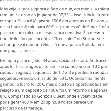
Mas veja, a teoria ignora o fato de que, em média, a roleta
tem um retorno ao jogador de 97,3 % – isso já inclui o zero
europeu. Se você já gastou 150 € em apostas no Betano, e
o seu bankroll caiu para 80 €, a “promessa” de 5‑por‑1 não
passa de um cálculo de esperança negativa. É o mesmo
tipo de ilusão que encontrar “free spins” no Starburst e
achar que vai mudar a vida; só que aqui você ainda tem
que pagar a mesa.
Exemplo prático: João, 34 anos, decidiu testar o Andrucci
após ler três artigos de fórum. Ele começou com 10 € por
rodada, seguiu a sequência de 1‑2‑2‑3 e perdeu 5 rodadas
seguidas, virando um saldo de -50 €. Quando finalmente
ganhou, o lucro foi 20 €, mas o custo de oportunidade em
relação a um depósito de 100 € foi um retorno de apenas
8 %. Comparado ao Gonzo’s Quest, onde a volatilidade
pode gerar 400 % em 20 spins, a roleta parece um
percurso de tartaruga.