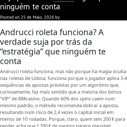
ninguém te conta
Posted on
25 de Maio, 2026
by
Andrucci roleta funciona? A
verdade suja por trás da
“estratégia” que ninguém te
conta
Andrucci roleta funciona, mas não porque há magia oculta
nas roletas de Lisboa; funciona porque o jogador aplica 3‑4
sequências de apostas previstas por um algoritmo que,
curiosamente, faz mais sentido que a maioria dos bónus
“VIP” de 888casino. Quando 60% dos spins caem num
mesmo padrão, o método recomenda dobrar a aposta,
resultando num risco de 2,4 vezes o capital inicial em
menos de 10 rodadas. Porque, claro, quem tem 200 € para
perder acha que 1 200 € de ganhos parece plausível.