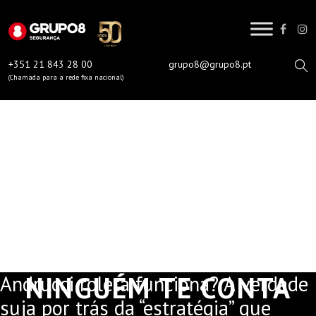
Skip
to
content
+351 21 843 28 00
grupo8@grupo8.pt
(Chamada para a rede fixa nacional)
ANDRUCCI ROLETA
FUNCIONA? A VERDADE
SUJA POR TRÁS DA
“ESTRATÉGIA” QUE
NINGUÉM TE CONTA
Andrucci roleta funciona? A verdade
suja por trás da “estratégia” que