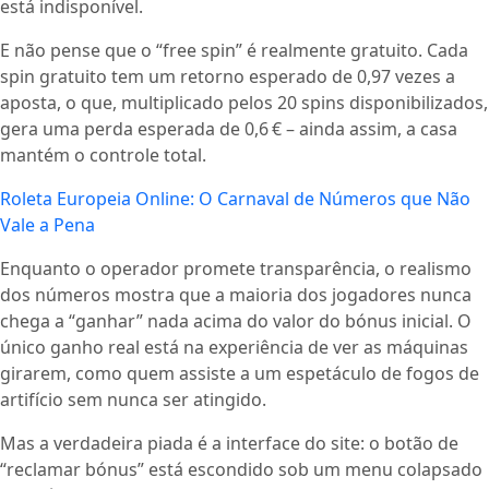
está indisponível.
E não pense que o “free spin” é realmente gratuito. Cada
spin gratuito tem um retorno esperado de 0,97 vezes a
aposta, o que, multiplicado pelos 20 spins disponibilizados,
gera uma perda esperada de 0,6 € – ainda assim, a casa
mantém o controle total.
Roleta Europeia Online: O Carnaval de Números que Não
Vale a Pena
Enquanto o operador promete transparência, o realismo
dos números mostra que a maioria dos jogadores nunca
chega a “ganhar” nada acima do valor do bónus inicial. O
único ganho real está na experiência de ver as máquinas
girarem, como quem assiste a um espetáculo de fogos de
artifício sem nunca ser atingido.
Mas a verdadeira piada é a interface do site: o botão de
“reclamar bónus” está escondido sob um menu colapsado