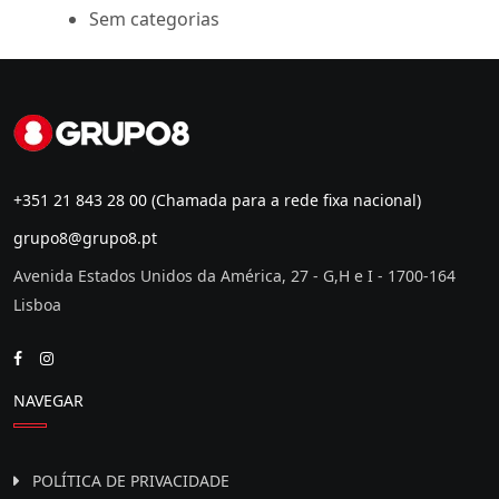
Sem categorias
+351 21 843 28 00
(Chamada para a rede fixa nacional)
grupo8@grupo8.pt
Avenida Estados Unidos da América, 27 - G,H e I - 1700-164
Lisboa
NAVEGAR
POLÍTICA DE PRIVACIDADE