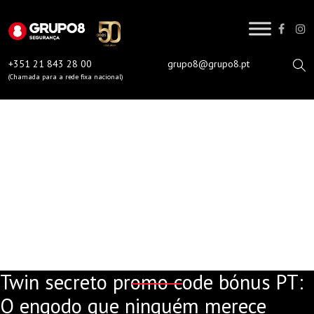
Skip
to
content
+351 21 843 28 00
grupo8@grupo8.pt
(Chamada para a rede fixa nacional)
TWIN SECRETO PROMO
CODE BÓNUS PT: O
ENGODO QUE NINGUÉM
MERECE
Twin secreto promo code bónus PT:
O engodo que ninguém merece