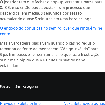
O jogador tem que fechar o pop‑up, arrastar a barra para
0,10 €, e só então pode apostar – um processo que
desperdiça, em média, 9 segundos por sessão,
acumulando quase 5 minutos em uma hora de jogo.
O engodo do bónus casino sem rollover que ninguém lhe
contou
Mas a verdadeira piada vem quando o casino reduz o
tamanho da fonte da mensagem “Código inválido” para
9 px. É impossível ler sem ampliar, o que faz a frustração
subir mais rápido que o RTP de um slot de baixa
volatilidade.
Posted in Sem categoria
Navegação
Previous:
Roleta online
Next:
Betandyou bónus