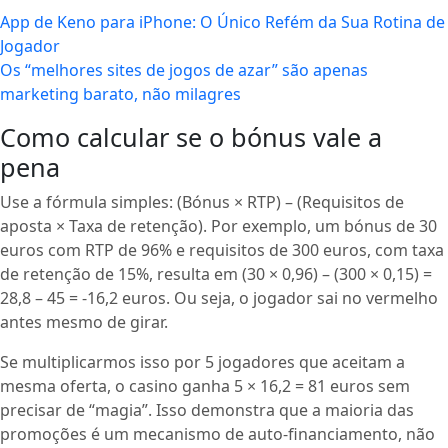
App de Keno para iPhone: O Único Refém da Sua Rotina de
Jogador
Os “melhores sites de jogos de azar” são apenas
marketing barato, não milagres
Como calcular se o bónus vale a
pena
Use a fórmula simples: (Bónus × RTP) – (Requisitos de
aposta × Taxa de retenção). Por exemplo, um bónus de 30
euros com RTP de 96% e requisitos de 300 euros, com taxa
de retenção de 15%, resulta em (30 × 0,96) – (300 × 0,15) =
28,8 – 45 = -16,2 euros. Ou seja, o jogador sai no vermelho
antes mesmo de girar.
Se multiplicarmos isso por 5 jogadores que aceitam a
mesma oferta, o casino ganha 5 × 16,2 = 81 euros sem
precisar de “magia”. Isso demonstra que a maioria das
promoções é um mecanismo de auto‑financiamento, não