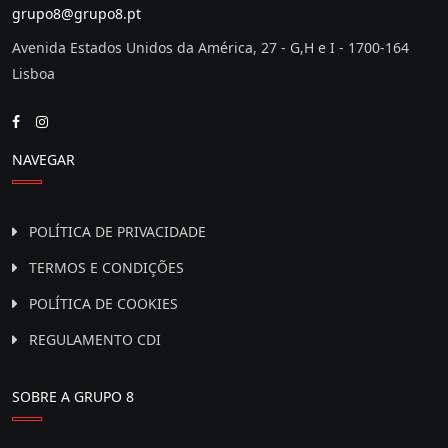
grupo8@grupo8.pt
Avenida Estados Unidos da América, 27 - G,H e I - 1700-164
Lisboa
NAVEGAR
POLÍTICA DE PRIVACIDADE
TERMOS E CONDIÇÕES
POLÍTICA DE COOKIES
REGULAMENTO CDI
SOBRE A GRUPO 8