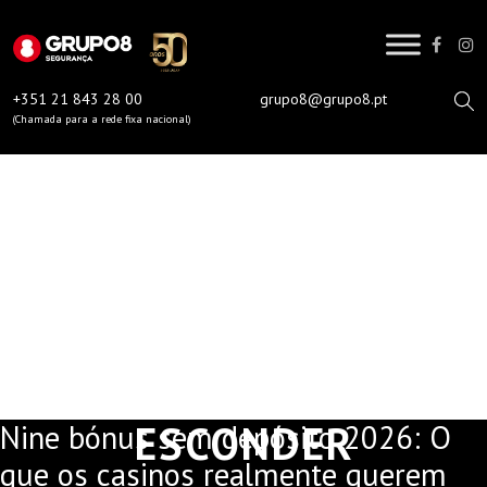
Skip
to
content
+351 21 843 28 00
grupo8@grupo8.pt
(Chamada para a rede fixa nacional)
NINE BÓNUS SEM
DEPÓSITO 2026: O QUE
OS CASINOS
REALMENTE QUEREM
ESCONDER
Nine bónus sem depósito 2026: O
que os casinos realmente querem