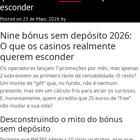
esconder
Posted on
25 de Maio, 2026
by
Nine bónus sem depósito 2026:
O que os casinos realmente
querem esconder
Os operadores lançam 7 promoções por mês, mas apenas
2 sobrevivem ao primeiro teste de rentabilidade. O resto?
Um monte de “gift” que, no fundo, não é nenhum
presente, mas sim um cálculo frio para atrair os curiosos.
E, honestamente, quem acredita que 25 euros de “free”
vão mudar a sua vida?
Desconstruindo o mito do bónus
sem depósito
Imagine que Bet365 ofereça 10 giros gratuitos, mas que