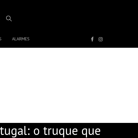
S
ALARMES
DEPÓSITO PORTUGAL: O
CONTA
tugal: o truque que