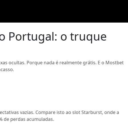
o Portugal: o truque
axas ocultas. Porque nada é realmente grátis. E o Mostbet
acasso.
tativas vazias. Compare isto ao slot Starburst, onde a
 % de perdas acumuladas.