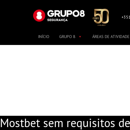
Skip
to
content
+351
INÍCIO
GRUPO 8
ÁREAS DE ATIVIDADE
MOSTBET SEM REQUISI
TRUQ
Mostbet sem requisitos de