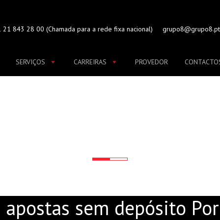
 21 843 28 00
(Chamada para a rede fixa nacional)
grupo8@grupo8.pt
SERVIÇOS
CARREIRAS
PROVEDOR
CONTACTO
TOS DE APOSTAS SEM 
UE QUE NINGUÉM LHE 
 apostas sem depósito Por