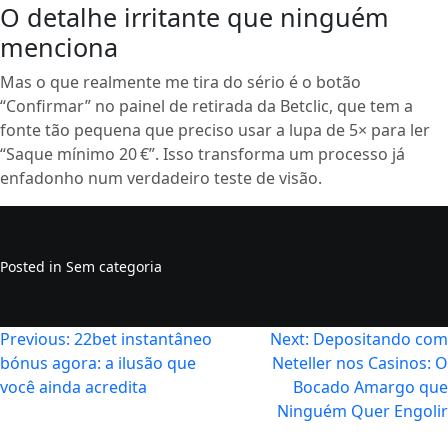
O detalhe irritante que ninguém
menciona
Mas o que realmente me tira do sério é o botão
“Confirmar” no painel de retirada da Betclic, que tem a
fonte tão pequena que preciso usar a lupa de 5× para ler
“Saque mínimo 20 €”. Isso transforma um processo já
enfadonho num verdadeiro teste de visão.
Posted in Sem categoria
Navegação
Previous:
22bet instantâneo
Next:
Depositando com
bónus agora: a ilusão que
Neteller nos Casinos: O
de
você ainda acredita
Bocado Amargo que
artigos
Ninguém Quer Engolir