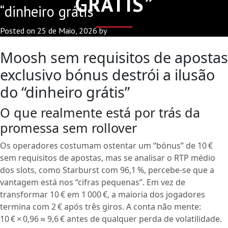
GRÁTIS”
“dinheiro grátis”
Posted on
25 de Maio, 2026
by
Moosh sem requisitos de apostas
exclusivo bónus destrói a ilusão
do “dinheiro grátis”
O que realmente está por trás da
promessa sem rollover
Os operadores costumam ostentar um “bónus” de 10 €
sem requisitos de apostas, mas se analisar o RTP médio
dos slots, como Starburst com 96,1 %, percebe‑se que a
vantagem está nos “cifras pequenas”. Em vez de
transformar 10 € em 1 000 €, a maioria dos jogadores
termina com 2 € após três giros. A conta não mente:
10 € × 0,96 ≈ 9,6 € antes de qualquer perda de volatilidade.