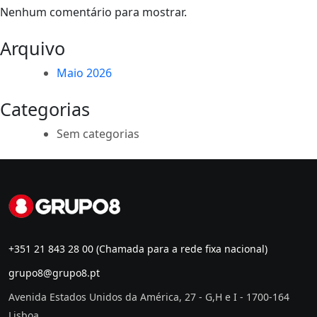
Nenhum comentário para mostrar.
Arquivo
Maio 2026
Categorias
Sem categorias
+351 21 843 28 00
(Chamada para a rede fixa nacional)
grupo8@grupo8.pt
Avenida Estados Unidos da América, 27 - G,H e I - 1700-164
Lisboa