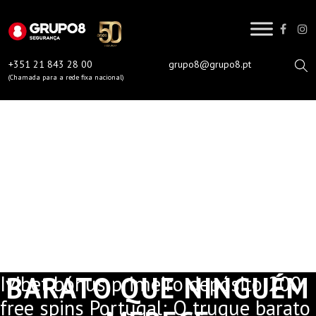
Skip
to
content
+351 21 843 28 00
grupo8@grupo8.pt
(Chamada para a rede fixa nacional)
IVIBET BÓNUS
PRIMEIRO DEPÓSITO
200 FREE SPINS
PORTUGAL: O TRUQUE
BARATO QUE NINGUÉM
Ivibet bónus primeiro depósito 200
free spins Portugal: O truque barato