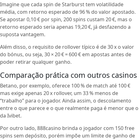
Imagine que cada spin de Starburst tem volatilidade
média, com retorno esperado de 96 % do valor apostado.
Se apostar 0,10 € por spin, 200 spins custam 20 €, mas o
retorno esperado seria apenas 19,20 €, já desfazendo a
suposta vantagem.
Além disso, o requisito de rollover típico é de 30 x o valor
do bónus, ou seja, 30 × 20 € = 600 € em apostas antes de
poder retirar qualquer ganho.
Comparação prática com outros casinos
Betano, por exemplo, oferece 100 % de match até 100 €
mas exige apenas 20 x rollover, um 33 % menos de
“trabalho” para o jogador. Ainda assim, o descolamento
entre o que parece e o que realmente paga é menor que o
da Ivibet.
Por outro lado, 888casino brinda o jogador com 150 free
spins sem depósito, porém impõe um limite de ganho de