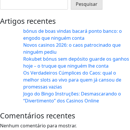
Pesquisar
Artigos recentes
bónus de boas vindas bacará ponto banco: o
engodo que ninguém conta
Novos casinos 2026: o caos patrocinado que
ninguém pediu
Rokubet bónus sem depósito guarde os ganhos
hoje – o truque que ninguém lhe conta
Os Verdadeiros Cúmplices do Caos: qual o
melhor slots ao vivo para quem já cansou de
promessas vazias
Jogo do Bingo Instruções: Desmascarando o
“Divertimento” dos Casinos Online
Comentários recentes
Nenhum comentário para mostrar.