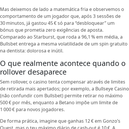
Mas deixemos de lado a matemática fria e observemos o
comportamento de um jogador que, após 3 sessões de
30 minutos, já gastou 45 € só para “desbloquear” um
bónus que prometia zero exigências de aposta.
Comparado ao Starburst, que roda a 96,1 % em média, a
Bullsbet entrega a mesma volatilidade de um spin gratuito
na dentista: dolorosa e inútil.
O que realmente acontece quando o
rollover desaparece
Sem rollover, o casino tenta compensar através de limites
de retirada mais apertados; por exemplo, a Bullseye Casino
(não confundir com Bullsbet) permite retirar no máximo
500 € por mês, enquanto a Betano impõe um limite de
1 000 € para novos jogadores.
De forma prática, imagine que ganhas 12 € em Gonzo’s
Quest, mas o teu máximo diário de cash‑out é 10 €. A