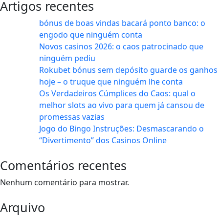
Artigos recentes
bónus de boas vindas bacará ponto banco: o
engodo que ninguém conta
Novos casinos 2026: o caos patrocinado que
ninguém pediu
Rokubet bónus sem depósito guarde os ganhos
hoje – o truque que ninguém lhe conta
Os Verdadeiros Cúmplices do Caos: qual o
melhor slots ao vivo para quem já cansou de
promessas vazias
Jogo do Bingo Instruções: Desmascarando o
“Divertimento” dos Casinos Online
Comentários recentes
Nenhum comentário para mostrar.
Arquivo