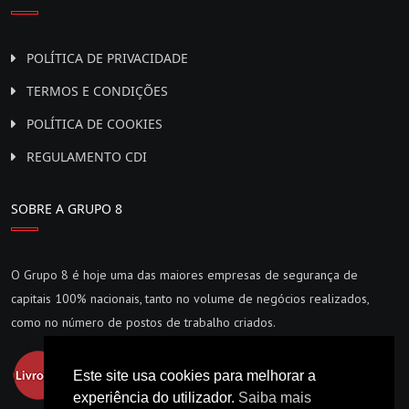
POLÍTICA DE PRIVACIDADE
TERMOS E CONDIÇÕES
POLÍTICA DE COOKIES
REGULAMENTO CDI
SOBRE A GRUPO 8
O Grupo 8 é hoje uma das maiores empresas de segurança de
capitais 100% nacionais, tanto no volume de negócios realizados,
como no número de postos de trabalho criados.
Este site usa cookies para melhorar a
experiência do utilizador.
Saiba mais