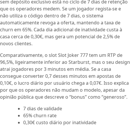
sem depósito exclusivo está no ciclo de 7 dias de retenção
que os operadores medem. Se um jogador regista-se e
não utiliza o código dentro de 7 dias, o sistema
automaticamente revoga a oferta, mantendo a taxa de
churn em 65%. Cada dia adicional de inatividade custa à
casa cerca de 0,30€, mas gera um potencial de 2,5% de
novos clientes.
Comparativamente, o slot Slot Joker 777 tem um RTP de
96,5%, ligeiramente inferior ao Starburst, mas o seu design
atrai jogadores por 3 minutos em média. Se a casa
consegue converter 0,7 desses minutos em apostas de
0,10€, o lucro diário por usuário chega a 0,07€. Isso explica
por que os operadores não mudam o modelo, apesar da
opinião pública que descreve o “bonus” como “generoso”.
7 dias de validade
65% churn rate
0,30€ custo diário por inatividade