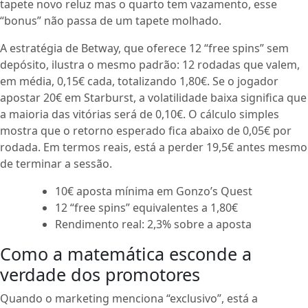
tapete novo reluz mas o quarto tem vazamento, esse
“bonus” não passa de um tapete molhado.
A estratégia de Betway, que oferece 12 “free spins” sem
depósito, ilustra o mesmo padrão: 12 rodadas que valem,
em média, 0,15€ cada, totalizando 1,80€. Se o jogador
apostar 20€ em Starburst, a volatilidade baixa significa que
a maioria das vitórias será de 0,10€. O cálculo simples
mostra que o retorno esperado fica abaixo de 0,05€ por
rodada. Em termos reais, está a perder 19,5€ antes mesmo
de terminar a sessão.
10€ aposta mínima em Gonzo’s Quest
12 “free spins” equivalentes a 1,80€
Rendimento real: 2,3% sobre a aposta
Como a matemática esconde a
verdade dos promotores
Quando o marketing menciona “exclusivo”, está a