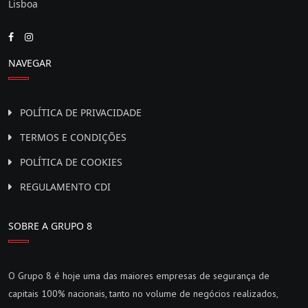
Lisboa
NAVEGAR
POLÍTICA DE PRIVACIDADE
TERMOS E CONDIÇÕES
POLÍTICA DE COOKIES
REGULAMENTO CDI
SOBRE A GRUPO 8
O Grupo 8 é hoje uma das maiores empresas de segurança de
capitais 100% nacionais, tanto no volume de negócios realizados,