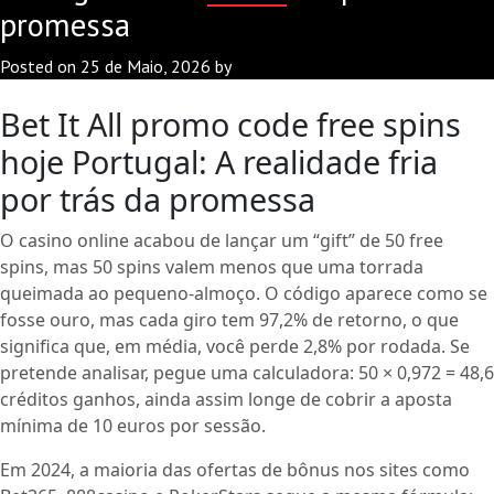
promessa
Posted on
25 de Maio, 2026
by
Bet It All promo code free spins
hoje Portugal: A realidade fria
por trás da promessa
O casino online acabou de lançar um “gift” de 50 free
spins, mas 50 spins valem menos que uma torrada
queimada ao pequeno-almoço. O código aparece como se
fosse ouro, mas cada giro tem 97,2% de retorno, o que
significa que, em média, você perde 2,8% por rodada. Se
pretende analisar, pegue uma calculadora: 50 × 0,972 = 48,6
créditos ganhos, ainda assim longe de cobrir a aposta
mínima de 10 euros por sessão.
Em 2024, a maioria das ofertas de bônus nos sites como