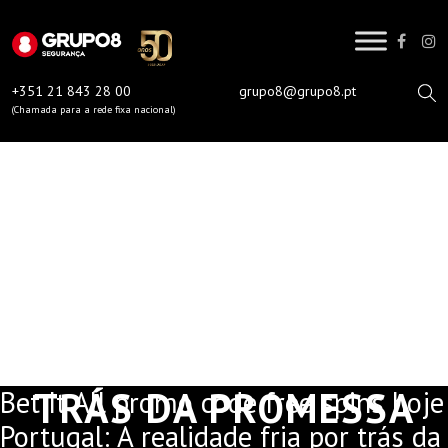
Skip
to
content
+351 21 843 28 00
grupo8@grupo8.pt
(Chamada para a rede fixa nacional)
BET IT ALL PROMO
CODE FREE SPINS HOJE
PORTUGAL: A
REALIDADE FRIA POR
TRÁS DA PROMESSA
Bet It All promo code free spins hoje
Portugal: A realidade fria por trás da