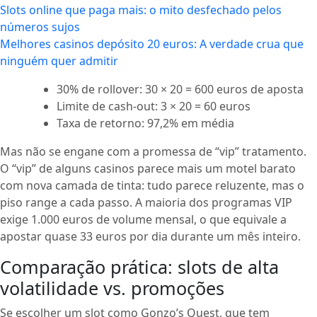
Slots online que paga mais: o mito desfechado pelos
números sujos
Melhores casinos depósito 20 euros: A verdade crua que
ninguém quer admitir
30% de rollover: 30 × 20 = 600 euros de aposta
Limite de cash‑out: 3 × 20 = 60 euros
Taxa de retorno: 97,2% em média
Mas não se engane com a promessa de “vip” tratamento.
O “vip” de alguns casinos parece mais um motel barato
com nova camada de tinta: tudo parece reluzente, mas o
piso range a cada passo. A maioria dos programas VIP
exige 1.000 euros de volume mensal, o que equivale a
apostar quase 33 euros por dia durante um mês inteiro.
Comparação prática: slots de alta
volatilidade vs. promoções
Se escolher um slot como Gonzo’s Quest, que tem