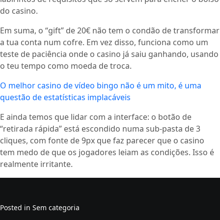
do casino.
Em suma, o “gift” de 20€ não tem o condão de transformar
a tua conta num cofre. Em vez disso, funciona como um
teste de paciência onde o casino já saiu ganhando, usando
o teu tempo como moeda de troca.
O melhor casino de vídeo bingo não é um mito, é uma
questão de estatísticas implacáveis
E ainda temos que lidar com a interface: o botão de
“retirada rápida” está escondido numa sub‑pasta de 3
cliques, com fonte de 9px que faz parecer que o casino
tem medo de que os jogadores leiam as condições. Isso é
realmente irritante.
Posted in Sem categoria