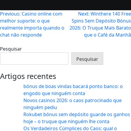
Navegação
Previous:
Casino online com
Next:
Winthere 140 Free
melhor suporte: o que
Spins Sem Depósito Bónus
de
realmente importa quando o
2026: O Truque Mais Barato
artigos
chat não responde
que o Café da Manhã
Pesquisar
Pesquisar
Artigos recentes
bónus de boas vindas bacará ponto banco: o
engodo que ninguém conta
Novos casinos 2026: o caos patrocinado que
ninguém pediu
Rokubet bónus sem depósito guarde os ganhos
hoje – o truque que ninguém lhe conta
Os Verdadeiros Cúmplices do Caos: qual o