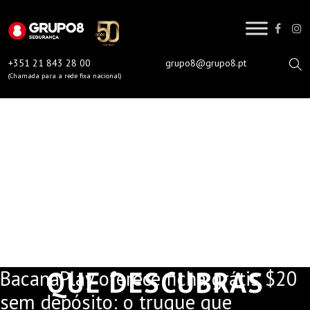
Skip
to
content
+351 21 843 28 00
grupo8@grupo8.pt
(Chamada para a rede fixa nacional)
BACANAPLAY OFERECE
FICHA GRÁTIS $20 SEM
DEPÓSITO: O TRUQUE
QUE NINGUÉM QUER
QUE DESCUBRAS
BacanaPlay oferece ficha grátis $20
sem depósito: o truque que