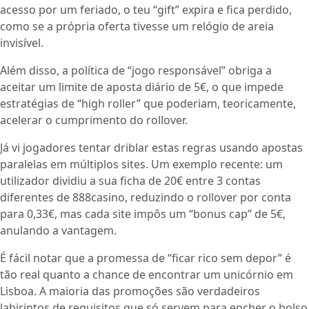
acesso por um feriado, o teu “gift” expira e fica perdido,
como se a própria oferta tivesse um relógio de areia
invisível.
Além disso, a política de “jogo responsável” obriga a
aceitar um limite de aposta diário de 5€, o que impede
estratégias de “high roller” que poderiam, teoricamente,
acelerar o cumprimento do rollover.
Já vi jogadores tentar driblar estas regras usando apostas
paralelas em múltiplos sites. Um exemplo recente: um
utilizador dividiu a sua ficha de 20€ entre 3 contas
diferentes de 888casino, reduzindo o rollover por conta
para 0,33€, mas cada site impôs um “bonus cap” de 5€,
anulando a vantagem.
É fácil notar que a promessa de “ficar rico sem depor” é
tão real quanto a chance de encontrar um unicórnio em
Lisboa. A maioria das promoções são verdadeiros
labirintos de requisitos que só servem para encher o bolso