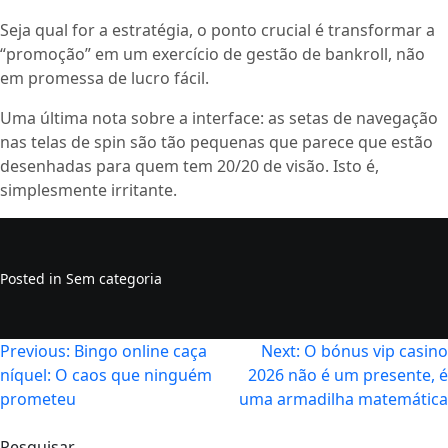
Seja qual for a estratégia, o ponto crucial é transformar a
“promoção” em um exercício de gestão de bankroll, não
em promessa de lucro fácil.
Uma última nota sobre a interface: as setas de navegação
nas telas de spin são tão pequenas que parece que estão
desenhadas para quem tem 20/20 de visão. Isto é,
simplesmente irritante.
Posted in Sem categoria
Navegação
Previous:
Bingo online caça
Next:
O bónus vip casino
níquel: O caos que ninguém
2026 não é um presente, é
de
prometeu
uma armadilha matemática
artigos
Pesquisar