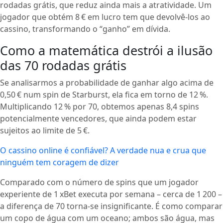
rodadas grátis, que reduz ainda mais a atratividade. Um
jogador que obtém 8 € em lucro tem que devolvê‑los ao
cassino, transformando o “ganho” em dívida.
Como a matemática destrói a ilusão
das 70 rodadas grátis
Se analisarmos a probabilidade de ganhar algo acima de
0,50 € num spin de Starburst, ela fica em torno de 12 %.
Multiplicando 12 % por 70, obtemos apenas 8,4 spins
potencialmente vencedores, que ainda podem estar
sujeitos ao limite de 5 €.
O cassino online é confiável? A verdade nua e crua que
ninguém tem coragem de dizer
Comparado com o número de spins que um jogador
experiente de 1 xBet executa por semana – cerca de 1 200 –
a diferença de 70 torna‑se insignificante. É como comparar
um copo de água com um oceano; ambos são água, mas