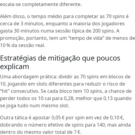
escala‑se completamente diferente.
Além disso, o tempo médio para completar as 70 spins é
cerca de 3 minutos, enquanto a maioria dos jogadores
gasta 30 minutos numa sessão típica de 200 spins. A
promoção, portanto, tem um “tempo de vida” de menos de
10 % da sessão real.
Estratégias de mitigação que poucos
explicam
Uma abordagem prática: dividir as 70 spins em blocos de
10, jogando em slots diferentes para reduzir o risco de
“hit” consecutivo. Se cada bloco tem 10 spins, a chance de
perder todos os 10 cai para 0,28, melhor que 0,13 quando
se joga tudo num mesmo slot.
Outra tática é apostar 0,05 € por spin em vez de 0,10 €,
dobrando o número efetivo de spins para 140, mas ainda
dentro do mesmo valor total de 7 €.