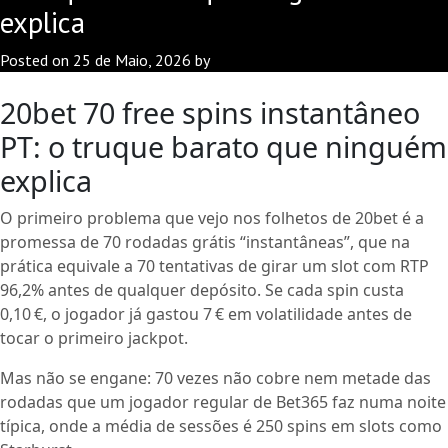
explica
Posted on
25 de Maio, 2026
by
20bet 70 free spins instantâneo
PT: o truque barato que ninguém
explica
O primeiro problema que vejo nos folhetos de 20bet é a
promessa de 70 rodadas grátis “instantâneas”, que na
prática equivale a 70 tentativas de girar um slot com RTP
96,2% antes de qualquer depósito. Se cada spin custa
0,10 €, o jogador já gastou 7 € em volatilidade antes de
tocar o primeiro jackpot.
Mas não se engane: 70 vezes não cobre nem metade das
rodadas que um jogador regular de Bet365 faz numa noite
típica, onde a média de sessões é 250 spins em slots como